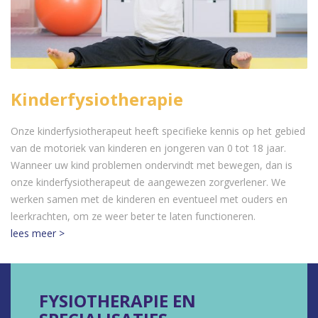
Kinderfysiotherapie
Onze kinderfysiotherapeut heeft specifieke kennis op het gebied
van de motoriek van kinderen en jongeren van 0 tot 18 jaar.
Wanneer uw kind problemen ondervindt met bewegen, dan is
onze kinderfysiotherapeut de aangewezen zorgverlener. We
werken samen met de kinderen en eventueel met ouders en
leerkrachten, om ze weer beter te laten functioneren.
lees meer >
FYSIOTHERAPIE EN