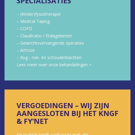
SPECIALISATIES
– (Kinder)fysiotherapie
– Medical Taping
– COPD
– Claudicatio / Etalagebenen
– Gewrichtsvervangende operaties
– Artrose
– Rug-, nek- en schouderklachten
Lees meer over onze behandelingen >
VERGOEDINGEN – WIJ ZIJN
AANGESLOTEN BIJ HET KNGF
& FY’NET
De praktijk heeft contracten met alle