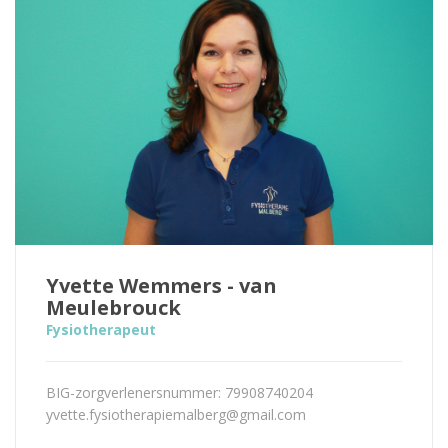
Yvette Wemmers - van
Meulebrouck
Fysiotherapeut
BIG-zorgverlenersnummer: 79908740204
yvette.fysiotherapiemalberg@gmail.com