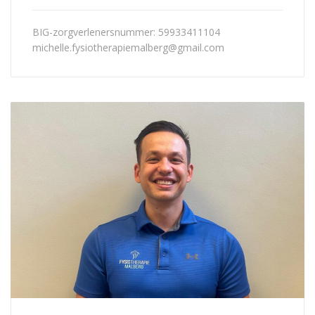
BIG-zorgverlenersnummer: 59933411104
michelle.fysiotherapiemalberg@gmail.com