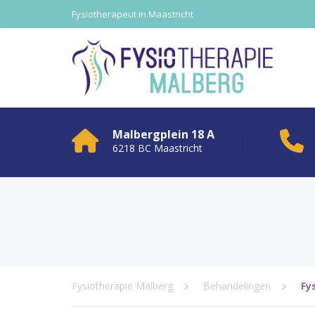
Fysiotherapeut in Maastricht
Malbergplein 18 A
6218 BC Maastricht
Fysiotherapie Malberg
Behandelingen
Fy