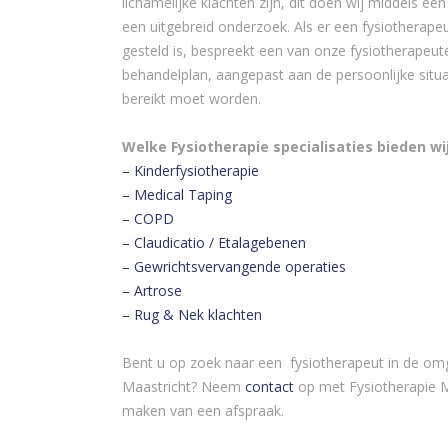
lichamelijke klachten zijn, dit doen wij middels e
een uitgebreid onderzoek. Als er een fysiotherape
gesteld is, bespreekt een van onze fysiotherapeut
behandelplan, aangepast aan de persoonlijke situa
bereikt moet worden.
Welke Fysiotherapie specialisaties bieden wi
– Kinderfysiotherapie
– Medical Taping
– COPD
– Claudicatio / Etalagebenen
– Gewrichtsvervangende operaties
– Artrose
– Rug & Nek klachten
Bent u op zoek naar een fysiotherapeut in de om
Maastricht? Neem
contact
op met Fysiotherapie M
maken van een afspraak.