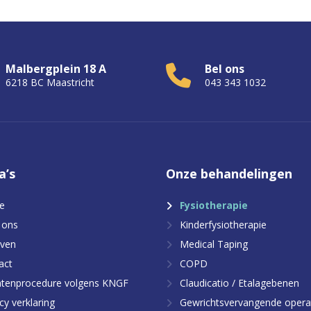
Malbergplein 18 A
Bel ons
6218 BC Maastricht
043 343 1032
a’s
Onze
behandelingen
e
Fysiotherapie
 ons
Kinderfysiotherapie
even
Medical Taping
act
COPD
htenprocedure volgens KNGF
Claudicatio / Etalagebenen
cy verklaring
Gewrichtsvervangende opera