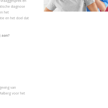
en vraaggesprek en
utische diagnose
en het
tie en het doel dat
j aan?
geving van
alberg voor het