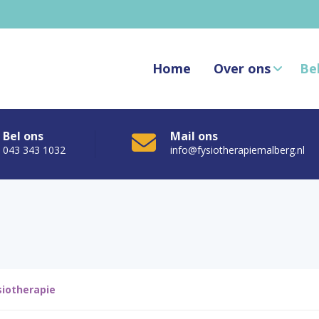
Home
Over ons
Be
Bel ons
Mail ons
043 343 1032
info@fysiotherapiemalberg.nl
siotherapie